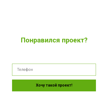
Понравился проект?
Укажите удобный способ связи и мы расскажем о нем
подробнее
Хочу такой проект!
Нажимая на кнопку, вы даете согласие на обработку
персональных данных и соглашаетесь c политикой