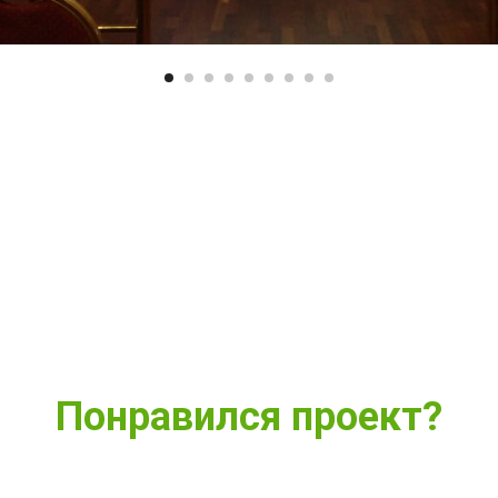
Понравился проект?
ите удобный способ связи и мы расскажем о нем подр