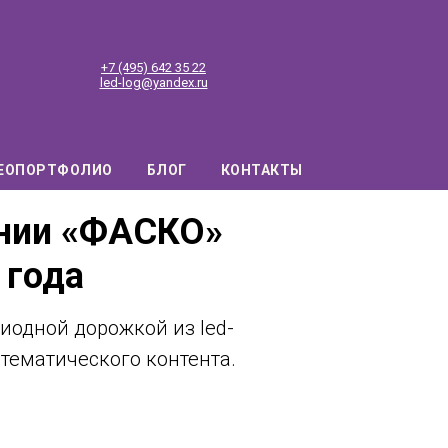
+7 (495) 642 35 22
led-log@yandex.ru
ЕОПОРТФОЛИО
БЛОГ
КОНТАКТЫ
ании «ФАСКО»
 года
иодной дорожкой из led-
тематического контента.