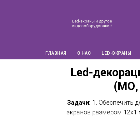
Led-экраны и другое
видеооборудование!
ГЛАВНАЯ
О НАС
LED-ЭКРАНЫ
Led-декорац
(МО,
Задачи:
1. Обеспечить д
экранов размером 12х1 