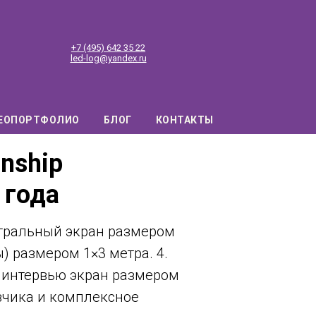
+7 (495) 642 35 22
led-log@yandex.ru
ЕОПОРТФОЛИО
БЛОГ
КОНТАКТЫ
nship
 года
ентральный экран размером
ы) размером 1×3 метра. 4.
е интервью экран размером
зчика и комплексное