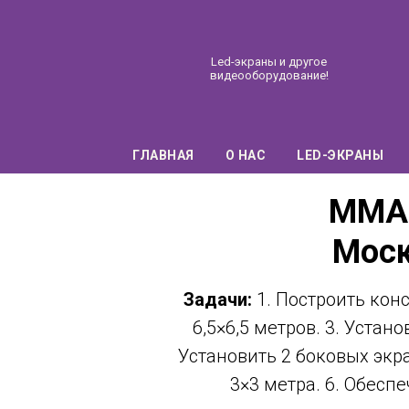
Led-экраны и другое
видеооборудование!
ГЛАВНАЯ
О НАС
LED-ЭКРАНЫ
MMA 
Моск
Задачи:
1. Построить кон
6,5×6,5 метров. 3. Устан
Установить 2 боковых экр
3×3 метра. 6. Обес