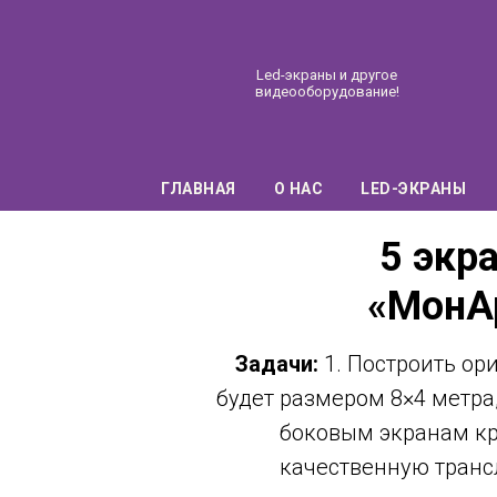
Led-экраны и другое
видеооборудование!
ГЛАВНАЯ
О НАС
LED-ЭКРАНЫ
5 экр
«МонАр
Задачи:
1. Построить ор
будет размером 8×4 метра, 
боковым экранам кр
качественную транс