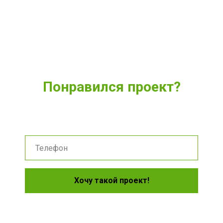
Понравился проект?
Укажите удобный способ связи и мы расскажем о нем
подробнее
Хочу такой проект!
Нажимая на кнопку, вы даете согласие на обработку
персональных данных и соглашаетесь c политикой